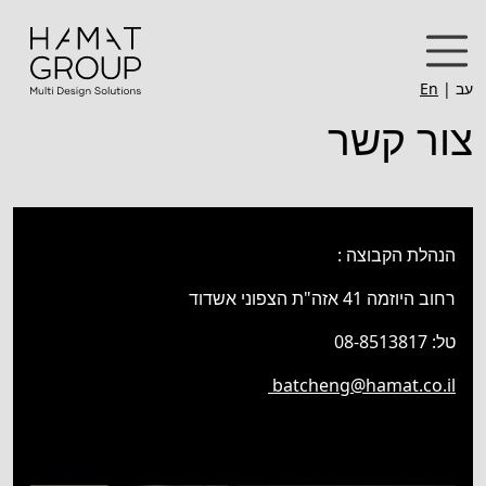
אודות קבוצת חמת
החברות בקבוצה
עב
|
En
צור קשר
הנהלת קבוצת חמת
קשרי משקיעים
פרויקטים
הנהלת הקבוצה :
רחוב היוזמה 41 אזה"ת הצפוני אשדוד
מגזין קבוצת חמת
טל: 08-8513817
דרושים
batcheng@hamat.co.il
הצהרת נגישות
ומדיניות פרטיות